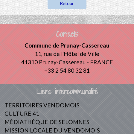
Retour
Contacts
Commune de Prunay-Cassereau
11, rue de l'Hôtel de Ville
41310 Prunay-Cassereau - FRANCE
+33 2 54 80 32 81
Liens intercommunalité
TERRITOIRES VENDOMOIS
CULTURE 41
MÉDIATHÈQUE DE SELOMNES
MISSION LOCALE DU VENDOMOIS