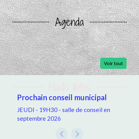
Agenda
Voir tout
Flash Infos
NOUVELLE CARTE
DECHETERIE
Pensez à faire votre demande de
nouvelle carte de déchèterie