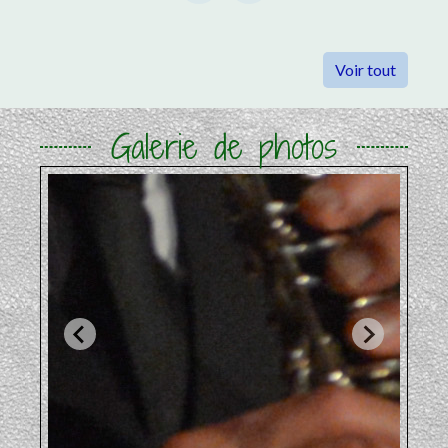
chevron_left
chevron_right
Previous
Next
Voir tout
Galerie de photos