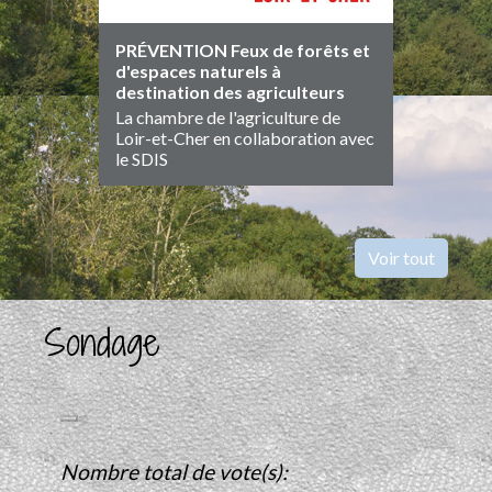
PRÉVENTION Feux de forêts et
TERRAI
d'espaces naturels à
LOTIS
destination des agriculteurs
II
La chambre de l'agriculture de
A VEND
Loir-et-Cher en collaboration avec
le SDIS
Voir tout
Sondage
Nombre total de vote(s):