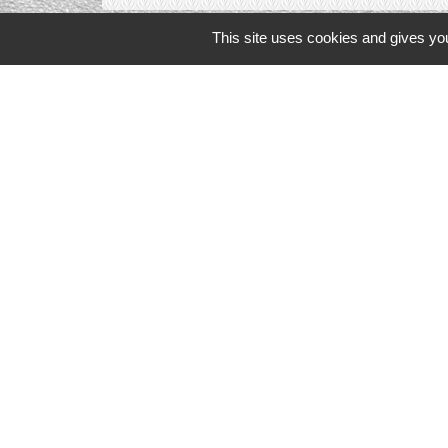
This site uses cookies and gives you
Liens in
TERRITOIRES
CULTURE 41
MÉDIATHÈQU
MISSION LOC
PILOTE 41