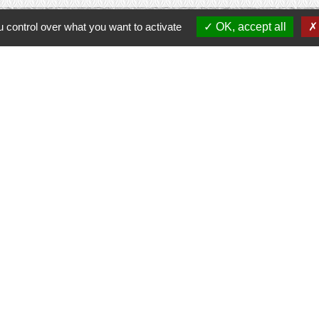
 control over what you want to activate
OK, accept all
Contacts
Commune de Prunay-Cassereau
11, rue de l'Hôtel de Ville
41310 Prunay-Cassereau - FRANCE
+33 2 54 80 32 81
tercommunalité
 VENDOMOIS
E DE SELOMNES
ALE DU VENDOMOIS