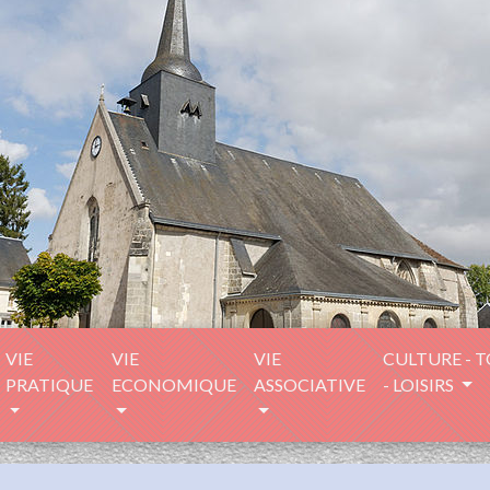
VIE
VIE
VIE
CULTURE - 
PRATIQUE
ECONOMIQUE
ASSOCIATIVE
- LOISIRS