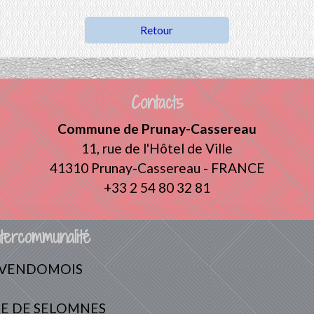
Retour
Contacts
Commune de Prunay-Cassereau
11, rue de l'Hôtel de Ville
41310 Prunay-Cassereau - FRANCE
+33 2 54 80 32 81
tercommunalité
 VENDOMOIS
E DE SELOMNES