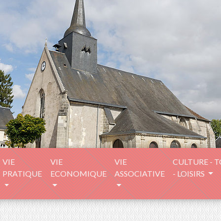
VIE
VIE
VIE
CULTURE - 
PRATIQUE
ECONOMIQUE
ASSOCIATIVE
- LOISIRS