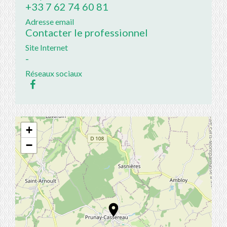
+33 7 62 74 60 81
Adresse email
Contacter le professionnel
Site Internet
-
Réseaux sociaux
+
−
location_on