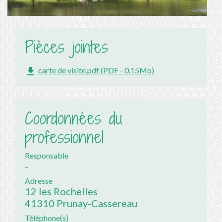
Pièces jointes
file_download
carte de visite.pdf (PDF - 0.15Mo)
Coordonnées du
professionnel
Responsable
-
Adresse
12 les Rochelles
41310 Prunay-Cassereau
Téléphone(s)