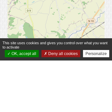
© OpenStreetMap
This site uses cookies and gives you control over what you want
Leaflet
to activate
OK, accept all
Deny all cookies
Personalize
Contacts
Commune de Prunay-Cassereau
11, rue de l'Hôtel de Ville
41310 Prunay-Cassereau - FRANCE
+33 2 54 80 32 81