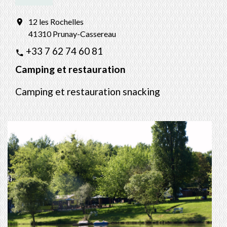
12 les Rochelles
location_on
41310 Prunay-Cassereau
+33 7 62 74 60 81
phone
Camping et restauration
Camping et restauration snacking