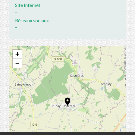
Site Internet
-
Réseaux sociaux
-
+
−
location_on