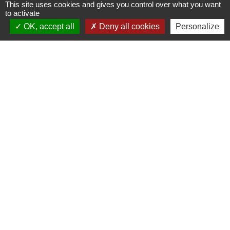
This site uses cookies and gives you control over what you want
to activate
OK, accept all
Deny all cookies
Personalize
© OpenStreetMap
Leaflet
Contacts
Commune de Prunay-Cassereau
11, rue de l'Hôtel de Ville
41310 Prunay-Cassereau - FRANCE
+33 2 54 80 32 81
Liens intercommunalité
TERRITOIRES VENDOMOIS