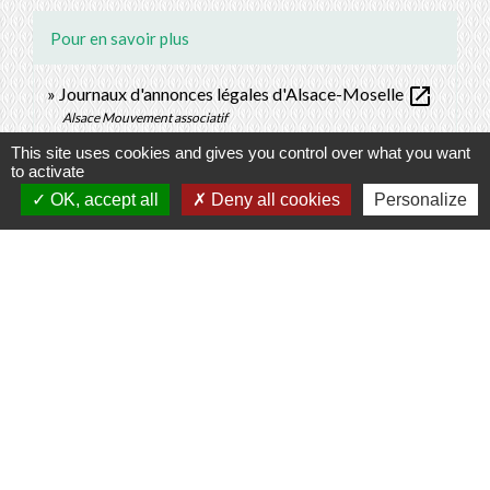
Pour en savoir plus
open_in_new
Journaux d'annonces légales d'Alsace-Moselle
Alsace Mouvement associatif
Guide pratique : créer une association en Alsace-
This site uses cookies and gives you control over what you want
to activate
open_in_new
Moselle
OK, accept all
Deny all cookies
Personalize
Alsace Mouvement associatif
Signaler une erreur sur cette page
Contacts
Commune de Prunay-Cassereau
11, rue de l'Hôtel de Ville