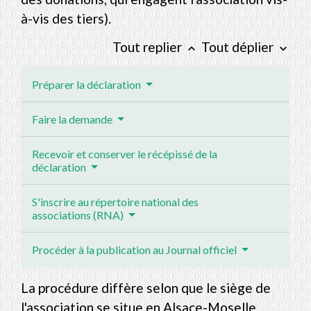
à-vis des tiers).
Tout replier
Tout déplier
keyboard_arrow_up
keyboard_arrow_down
Préparer la déclaration
Faire la demande
Recevoir et conserver le récépissé de la
déclaration
S'inscrire au répertoire national des
associations (RNA)
Procéder à la publication au Journal officiel
La procédure diffère selon que le siège de
l'association se situe en Alsace-Moselle