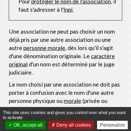
Pour
protéger le nom de l'association
, il
faut s'adresser à l'
Inpi
.
Une association ne peut pas choisir un nom
déjà pris par une autre association ou une
autre
personne morale
, dès lors qu'il s'agit
d'une dénomination originale. Le
caractère
original
d'un nom est déterminé par le juge
judiciaire.
Le nom choisi par une association ne doit pas
porter à confusion avec le nom d'une autre
personne physique ou
morale
(privée ou
publique), notamment du fait de l'utilisation
This site uses cookies and gives you control over what you want
de mots similaires.
to activate
OK, accept all
Deny all cookies
Personalize
Pour respecter cette obligation, il est utile de