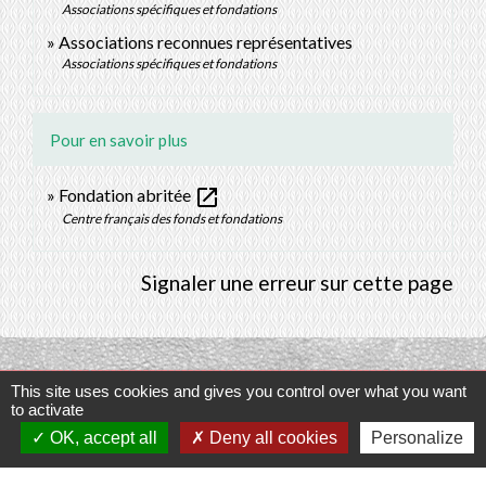
Associations spécifiques et fondations
Associations reconnues représentatives
Associations spécifiques et fondations
Pour en savoir plus
open_in_new
Fondation abritée
Centre français des fonds et fondations
Signaler une erreur sur cette page
This site uses cookies and gives you control over what you want
Contacts
to activate
OK, accept all
Deny all cookies
Personalize
Commune de Prunay-Cassereau
11, rue de l'Hôtel de Ville