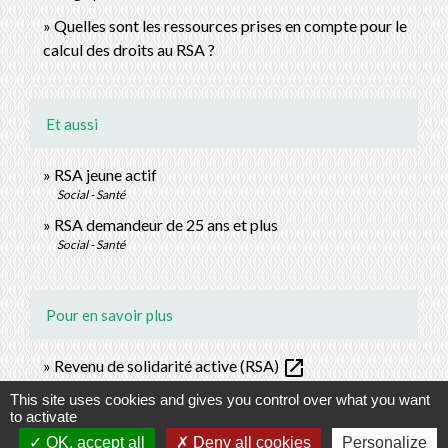
Quelles sont les ressources prises en compte pour le
calcul des droits au RSA ?
Et aussi
RSA jeune actif
Social - Santé
RSA demandeur de 25 ans et plus
Social - Santé
Pour en savoir plus
open_in_new
Revenu de solidarité active (RSA)
Ministère chargé des affaires sociales
This site uses cookies and gives you control over what you want
to activate
OK, accept all
Deny all cookies
Personalize
Signaler une erreur sur cette page