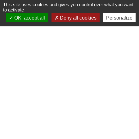
This site uses cookies and gives you control over what you want
Passeport
to activate
Papiers - Citoyenneté - Élections
OK, accept all
Deny all cookies
Personalize
Certificat de nationalité française (CNF)
Papiers - Citoyenneté - Élections
Copie certifiée conforme d'un document délivré par
une administration
Papiers - Citoyenneté - Élections
Légalisation ou apostille d'un document français pour
une autorité étrangère
Papiers - Citoyenneté - Élections
Légalisation de documents d'origine étrangère
(authentification)
Papiers - Citoyenneté - Élections
Légalisation de signature
Papiers - Citoyenneté - Élections
Perte de sa carte de séjour par l'Européen ou un
membre de sa famille
Étranger - Europe