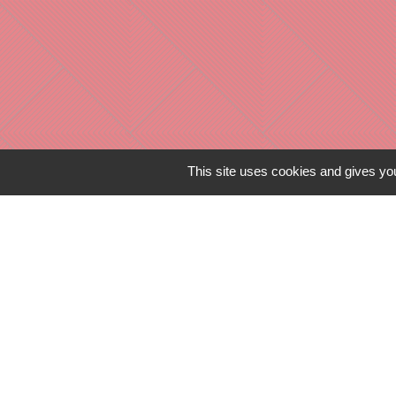
Liens in
This site uses cookies and gives you
TERRITOIRES
CULTURE 41
MÉDIATHÈQU
MISSION LOC
PILOTE 41
Mentions légales
-
Poli