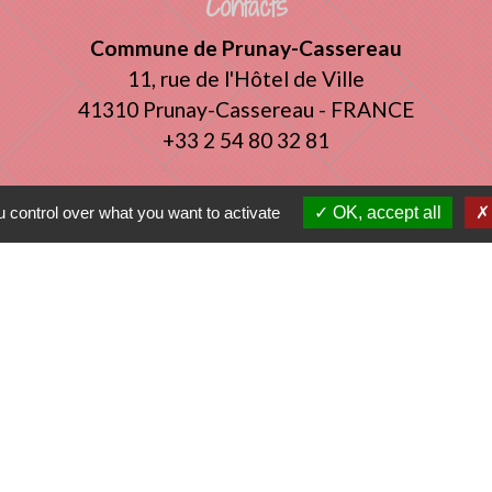
Contacts
Commune de Prunay-Cassereau
11, rue de l'Hôtel de Ville
41310 Prunay-Cassereau - FRANCE
+33 2 54 80 32 81
tercommunalité
 control over what you want to activate
OK, accept all
 VENDOMOIS
E DE SELOMNES
ALE DU VENDOMOIS
tique de confidentialité
-
Accessibilité
-
Plan du sit