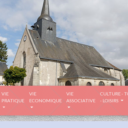
VIE
VIE
VIE
CULTURE - 
PRATIQUE
ECONOMIQUE
ASSOCIATIVE
- LOISIRS