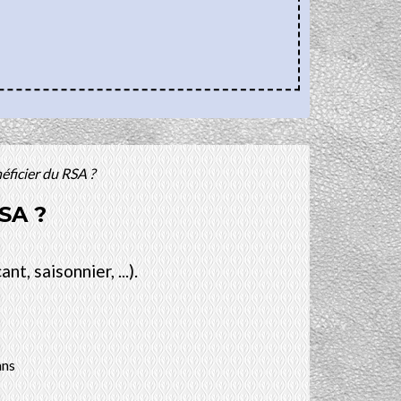
éficier du RSA ?
SA ?
t, saisonnier, ...).
ans