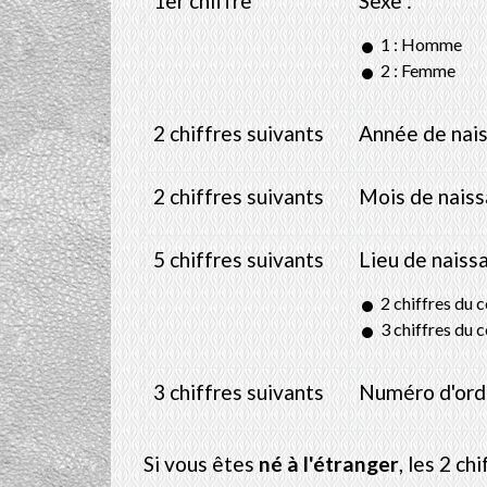
1
er
chiffre
Sexe :
1 : Homme
2 : Femme
2 chiffres suivants
Année de nai
2 chiffres suivants
Mois de nais
5 chiffres suivants
Lieu de naissa
2 chiffres du
3 chiffres du 
3 chiffres suivants
Numéro d'ordr
Si vous êtes
né à l'étranger
, les 2 c