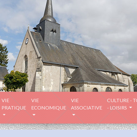
VIE
VIE
VIE
CULTURE - 
PRATIQUE
ECONOMIQUE
ASSOCIATIVE
- LOISIRS