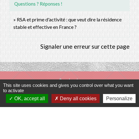
Questions ? Réponses !
RSA et prime d'activité : que veut dire la résidence
stable et effective en France ?
Signaler une erreur sur cette page
Contacts
This site uses cookies and gives you control over what you want
to activate
Commune de Prunay-Cassereau
OK, accept all
Deny all cookies
Personalize
11, rue de l'Hôtel de Ville
41310 Prunay-Cassereau - FRANCE
+33 2 54 80 32 81