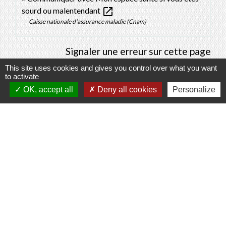
open_in_new
sourd ou malentendant
Caisse nationale d'assurance maladie (Cnam)
Signaler une erreur sur cette page
This site uses cookies and gives you control over what you want
to activate
OK, accept all
Deny all cookies
Personalize
Contacts
Commune de Prunay-Cassereau
11, rue de l'Hôtel de Ville
41310 Prunay-Cassereau - FRANCE
+33 2 54 80 32 81
Liens intercommunalité