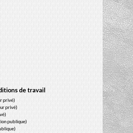
itions de travail
r privé)
ur privé)
ivé)
tion publique)
ublique)