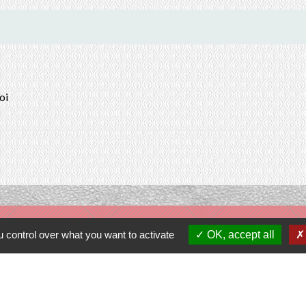
oi
Contacts
 control over what you want to activate
OK, accept all
Commune de Prunay-Cassereau
11, rue de l'Hôtel de Ville
41310 Prunay-Cassereau - FRANCE