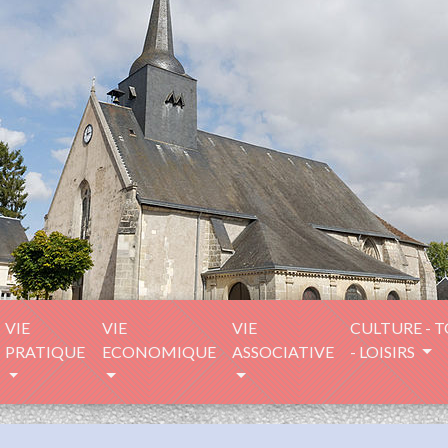
VIE
VIE
VIE
CULTURE - 
PRATIQUE
ECONOMIQUE
ASSOCIATIVE
- LOISIRS