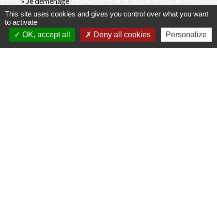
Je déménage
This site uses cookies and gives you control over what you want
J'achète un logement
to activate
OK, accept all
Deny all cookies
Personalize
Signaler une erreur sur cette page
Contacts
Commune de Prunay-Cassereau
11, rue de l'Hôtel de Ville
41310 Prunay-Cassereau - FRANCE
+33 2 54 80 32 81
Liens intercommunalité