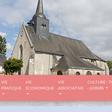
VIE
VIE
VIE
CULTURE - 
PRATIQUE
ECONOMIQUE
ASSOCIATIVE
- LOISIRS