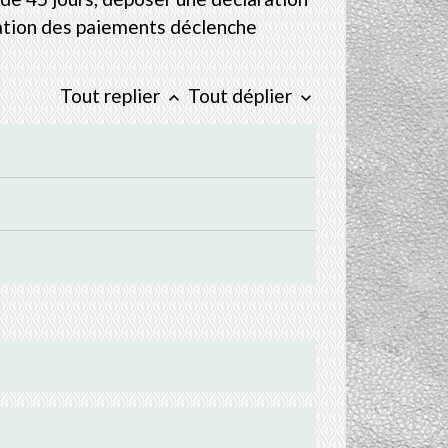
ssation des paiements déclenche
Tout replier
Tout déplier
keyboard_arrow_up
keyboard_arrow_down