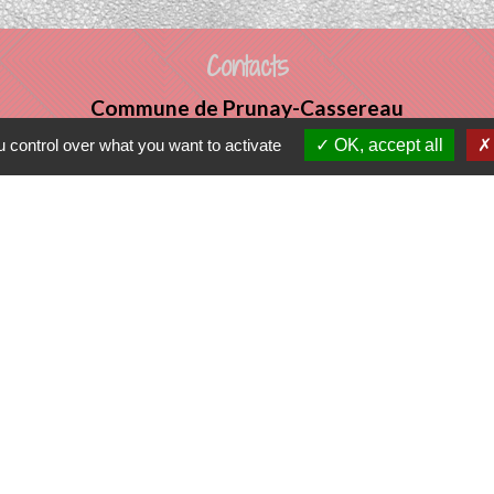
Contacts
Commune de Prunay-Cassereau
11, rue de l'Hôtel de Ville
 control over what you want to activate
OK, accept all
41310 Prunay-Cassereau - FRANCE
+33 2 54 80 32 81
tercommunalité
 VENDOMOIS
E DE SELOMNES
ALE DU VENDOMOIS