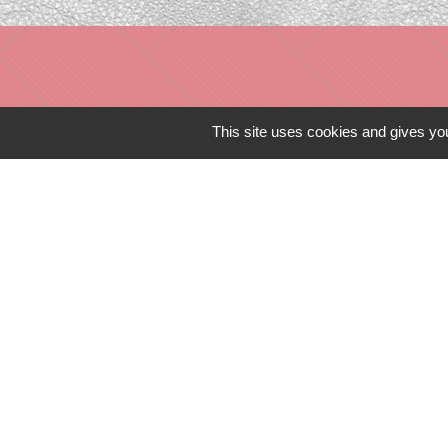
This site uses cookies and gives you
Liens in
TERRITOIRES
CULTURE 41
MÉDIATHÈQU
MISSION LOC
PILOTE 41