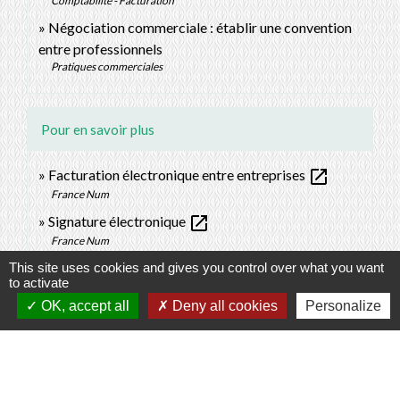
Comptabilité - Facturation
Négociation commerciale : établir une convention
entre professionnels
Pratiques commerciales
Pour en savoir plus
open_in_new
Facturation électronique entre entreprises
France Num
open_in_new
Signature électronique
France Num
Marchés publics : la facturation électronique,
This site uses cookies and gives you control over what you want
to activate
open_in_new
comment ça fonctionne ?
OK, accept all
Deny all cookies
Personalize
Ministère chargé de l'économie
Facturation électronique dans les marchés publics :
open_in_new
comment ça marche
France Num