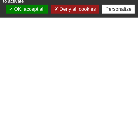
to activate
OK, accept all
Deny all cookies
Personalize
Signaler une erreur sur cette page
Contacts
Commune de Prunay-Cassereau
11, rue de l'Hôtel de Ville
41310 Prunay-Cassereau - FRANCE
+33 2 54 80 32 81
Liens intercommunalité
TERRITOIRES VENDOMOIS
CULTURE 41