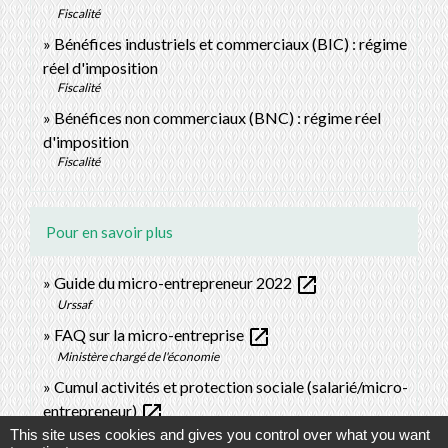
Fiscalité
Bénéfices industriels et commerciaux (BIC) : régime
réel d'imposition
Fiscalité
Bénéfices non commerciaux (BNC) : régime réel
d'imposition
Fiscalité
Pour en savoir plus
open_in_new
Guide du micro-entrepreneur 2022
Urssaf
open_in_new
FAQ sur la micro-entreprise
Ministère chargé de l'économie
Cumul activités et protection sociale (salarié/micro-
open_in_new
entrepreneur)
Urssaf
This site uses cookies and gives you control over what you want