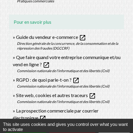
Pratiques commerciales
Pour en savoir plus
open_in_new
Guide du vendeur e-commerce
Direction générale de la concurrence, de la consommation et de la
répression des fraudes (DGCCRF)
Que faire quand votre entreprise communique et/ou
open_in_new
vend en ligne ?
Commission nationale de l'informatique et des libertés (Cnil)
open_in_new
RGPD : de quoi parle-t-on ?
Commission nationale de l'informatique et des libertés (Cnil)
open_in_new
Site web, cookies et autres traceurs
Commission nationale de l'informatique et des libertés (Cnil)
La prospection commerciale par courrier
open_in_new
électronique
This site uses cookies and gives you control over what you want
Commission nationale de l'informatique et des libertés (Cnil)
to activate