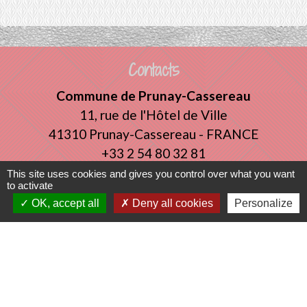
Contacts
Commune de Prunay-Cassereau
11, rue de l'Hôtel de Ville
41310 Prunay-Cassereau - FRANCE
+33 2 54 80 32 81
This site uses cookies and gives you control over what you want
to activate
Liens intercommunalité
OK, accept all
Deny all cookies
Personalize
TERRITOIRES VENDOMOIS
CULTURE 41
MÉDIATHÈQUE DE SELOMNES
MISSION LOCALE DU VENDOMOIS