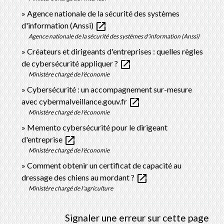
Agence nationale de la sécurité des systèmes
open_in_new
d'information (Anssi)
Agence nationale de la sécurité des systèmes d'information (Anssi)
Créateurs et dirigeants d'entreprises : quelles règles
open_in_new
de cybersécurité appliquer ?
Ministère chargé de l'économie
Cybersécurité : un accompagnement sur-mesure
open_in_new
avec cybermalveillance.gouv.fr
Ministère chargé de l'économie
Memento cybersécurité pour le dirigeant
open_in_new
d'entreprise
Ministère chargé de l'économie
Comment obtenir un certificat de capacité au
open_in_new
dressage des chiens au mordant ?
Ministère chargé de l'agriculture
Signaler une erreur sur cette page