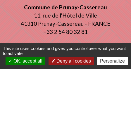
Commune de Prunay-Cassereau
11, rue de l'Hôtel de Ville
41310 Prunay-Cassereau - FRANCE
+33 2 54 80 32 81
This site uses cookies and gives you control over what you want
Liens intercommunalité
to activate
OK, accept all
Deny all cookies
Personalize
TERRITOIRES VENDOMOIS
CULTURE 41
MÉDIATHÈQUE DE SELOMNES
MISSION LOCALE DU VENDOMOIS
PILOTE 41
Mentions légales
-
Politique de confidentialité
-
Accessibilité
-
Plan du site
-