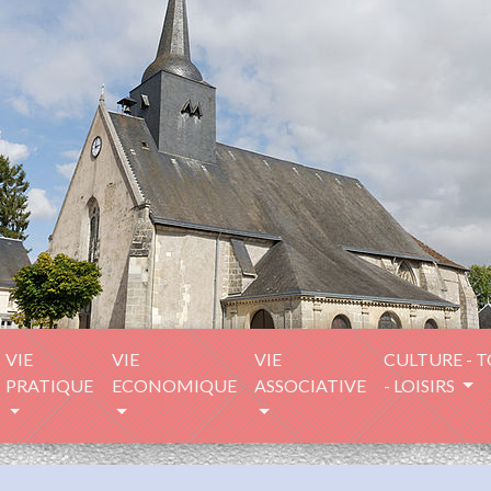
VIE
VIE
VIE
CULTURE - 
PRATIQUE
ECONOMIQUE
ASSOCIATIVE
- LOISIRS