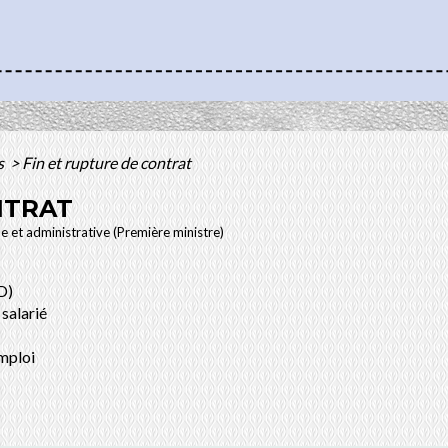
s
>
Fin et rupture de contrat
NTRAT
le et administrative (Première ministre)
D)
salarié
mploi