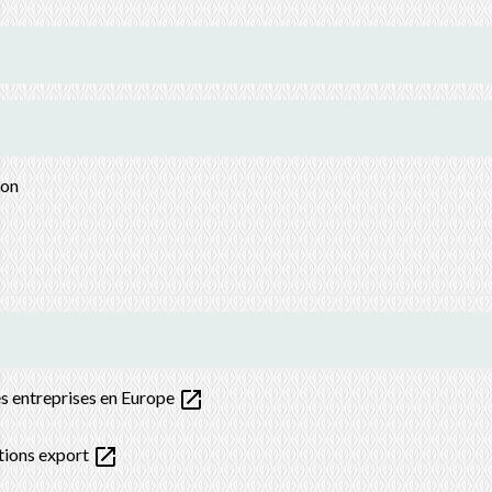
ion
open_in_new
es entreprises en Europe
open_in_new
utions export