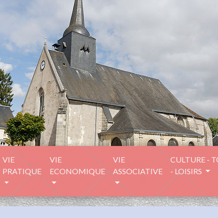
VIE
VIE
VIE
CULTURE - 
PRATIQUE
ECONOMIQUE
ASSOCIATIVE
- LOISIRS