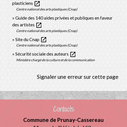
open_in_new
plasticiens
Centre national des arts plastiques (Cnap)
Guide des 140 aides privées et publiques en faveur
open_in_new
des artistes
Centre national des arts plastiques (Cnap)
open_in_new
Site du Cnap
Centre national des arts plastiques (Cnap)
open_in_new
Sécurité sociale des auteurs
Ministère chargé de la culture et de la communication
Signaler une erreur sur cette page
Contacts
Commune de Prunay-Cassereau