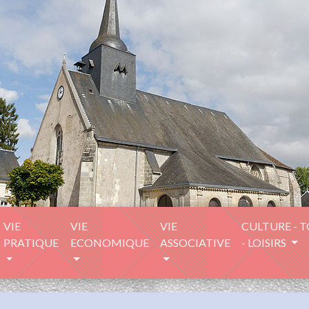
VIE
VIE
VIE
CULTURE - 
PRATIQUE
ECONOMIQUE
ASSOCIATIVE
- LOISIRS