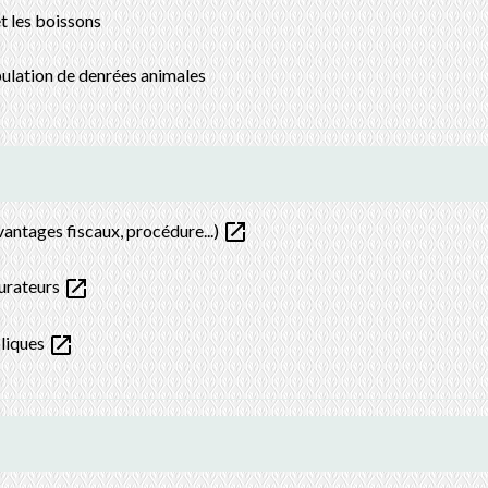
t les boissons
pulation de denrées animales
open_in_new
vantages fiscaux, procédure...)
open_in_new
aurateurs
open_in_new
oliques