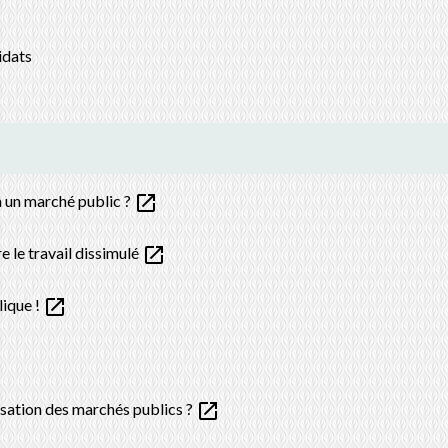
idats
open_in_new
à un marché public ?
open_in_new
e le travail dissimulé
open_in_new
lique !
open_in_new
ssation des marchés publics ?