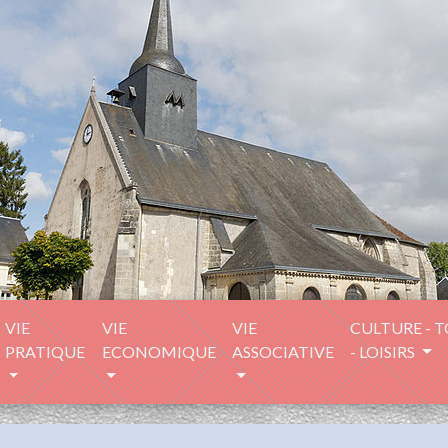
VIE
VIE
VIE
CULTURE - 
PRATIQUE
ECONOMIQUE
ASSOCIATIVE
- LOISIRS