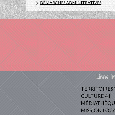
keyboard_arrow_right
DÉMARCHES ADMINITRATIVES
Liens in
TERRITOIRES
CULTURE 41
MÉDIATHÈQU
MISSION LOC