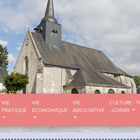
VIE
VIE
VIE
CULTURE - 
PRATIQUE
ECONOMIQUE
ASSOCIATIVE
- LOISIRS