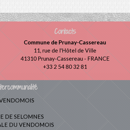
Contacts
Commune de Prunay-Cassereau
11, rue de l'Hôtel de Ville
41310 Prunay-Cassereau - FRANCE
+33 2 54 80 32 81
tercommunalité
 VENDOMOIS
E DE SELOMNES
ALE DU VENDOMOIS