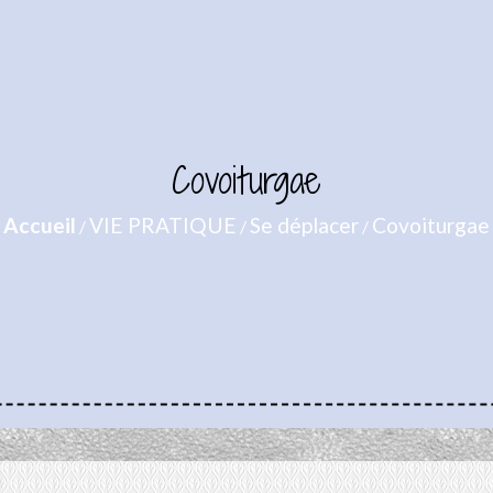
Covoiturgae
Accueil
VIE PRATIQUE
Se déplacer
Covoiturgae
/
/
/