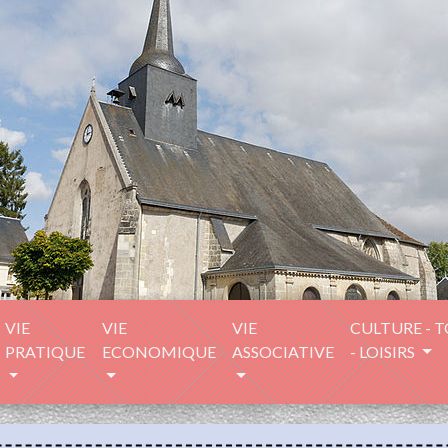
VIE
VIE
VIE
CULTURE - 
PRATIQUE
ECONOMIQUE
ASSOCIATIVE
- LOISIRS