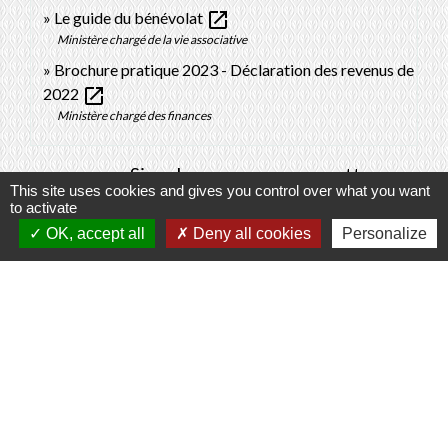
open_in_new
Le guide du bénévolat
Ministère chargé de la vie associative
Brochure pratique 2023 - Déclaration des revenus de
open_in_new
2022
Ministère chargé des finances
Signaler une erreur sur cette page
This site uses cookies and gives you control over what you want
to activate
OK, accept all
Deny all cookies
Personalize
Contacts
Commune de Prunay-Cassereau
11, rue de l'Hôtel de Ville
41310 Prunay-Cassereau - FRANCE
+33 2 54 80 32 81