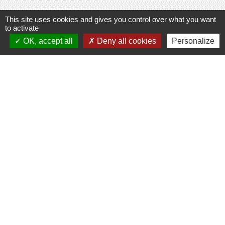
This site uses cookies and gives you control over what you want
to activate
OK, accept all
Deny all cookies
Personalize
Contacts
Commune de Prunay-Cassereau
11, rue de l'Hôtel de Ville
41310 Prunay-Cassereau - FRANCE
+33 2 54 80 32 81
Liens intercommunalité
TERRITOIRES VENDOMOIS
CULTURE 41
MÉDIATHÈQUE DE SELOMNES
MISSION LOCALE DU VENDOMOIS
PILOTE 41