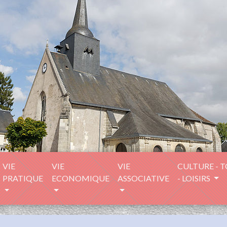
VIE
VIE
VIE
CULTURE - 
PRATIQUE
ECONOMIQUE
ASSOCIATIVE
- LOISIRS