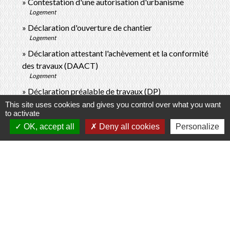
Contestation d'une autorisation d'urbanisme
Logement
Déclaration d'ouverture de chantier
Logement
Déclaration attestant l'achèvement et la conformité
des travaux (DAACT)
Logement
Déclaration préalable de travaux (DP)
Logement
This site uses cookies and gives you control over what you want
to activate
Permis d'aménager
OK, accept all
Deny all cookies
Personalize
Logement
Taxe d'aménagement (TA)
Logement
Pour en savoir plus
open_in_new
Respecter la RE 2020 pour construire sa maison
Agence de la transition écologique (Ademe)