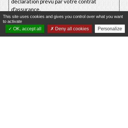
déclaration prévu par votre contrat
d'assurance.
This site uses cookies and gives you control over what you want
to activate
OK, accept all
Deny all cookies
Personalize
Questions ? Réponses !
Garantie co-emprunteur : que faire en cas de divorce
ou de séparation du couple ?
Comment obtenir un contrat d'assurance emprunteur
pour un crédit immobilier ?
Assurer un prêt immobilier : que sont la garantie
décès, invalidité, incapacité?
Signaler une erreur sur cette page