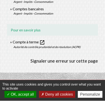
Argent - Impôts - Consommation
Comptes bancaires
Argent - Impôts - Consommation
Pour en savoir plus
open_in_new
Compte à terme
Autorité de contrôle prudentiel et de résolution (ACPR)
Signaler une erreur sur cette page
This site uses cookies and gives you control over what you want
Contacts
to activate
OK, accept all
Deny all cookies
Personalize
Commune de Prunay-Cassereau
11, rue de l'Hôtel de Ville