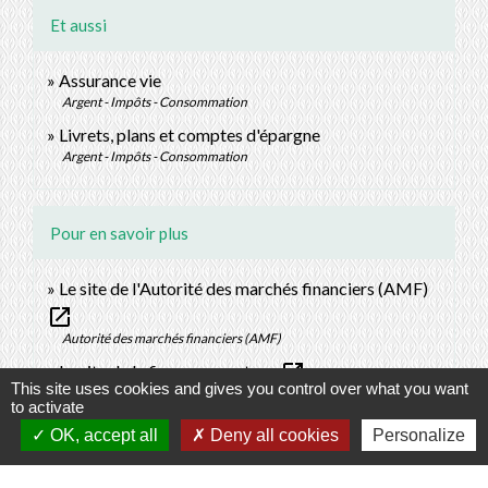
Et aussi
Assurance vie
Argent - Impôts - Consommation
Livrets, plans et comptes d'épargne
Argent - Impôts - Consommation
Pour en savoir plus
Le site de l'Autorité des marchés financiers (AMF)
open_in_new
Autorité des marchés financiers (AMF)
open_in_new
Le site de la finance pour tous
This site uses cookies and gives you control over what you want
Institut pour l'éducation financière du public (IEFP)
to activate
open_in_new
Placez vos titres sur un PEA
OK, accept all
Deny all cookies
Personalize
Autorité des marchés financiers (AMF)
open_in_new
Le plan d'épargne en actions (PEA)