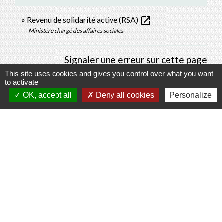
open_in_new
Revenu de solidarité active (RSA)
Ministère chargé des affaires sociales
Signaler une erreur sur cette page
This site uses cookies and gives you control over what you want
to activate
OK, accept all
Deny all cookies
Personalize
Contacts
Commune de Prunay-Cassereau
11, rue de l'Hôtel de Ville
41310 Prunay-Cassereau - FRANCE
+33 2 54 80 32 81
Liens intercommunalité