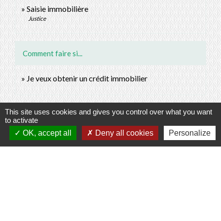
Saisie immobilière
Justice
Comment faire si...
Je veux obtenir un crédit immobilier
Signaler une erreur sur cette page
This site uses cookies and gives you control over what you want
to activate
OK, accept all
Deny all cookies
Personalize
Contacts
Commune de Prunay-Cassereau
11, rue de l'Hôtel de Ville
41310 Prunay-Cassereau - FRANCE