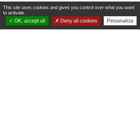
This site uses cookies and gives you control over what you want
to activate
Contacts
OK, accept all
Deny all cookies
Personalize
Commune de Prunay-Cassereau
11, rue de l'Hôtel de Ville
41310 Prunay-Cassereau - FRANCE
+33 2 54 80 32 81
Liens intercommunalité
TERRITOIRES VENDOMOIS
CULTURE 41
MÉDIATHÈQUE DE SELOMNES
MISSION LOCALE DU VENDOMOIS
PILOTE 41