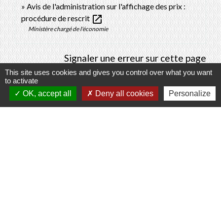
Avis de l'administration sur l'affichage des prix :
open_in_new
procédure de rescrit
Ministère chargé de l'économie
Signaler une erreur sur cette page
This site uses cookies and gives you control over what you want
to activate
OK, accept all
Deny all cookies
Personalize
Contacts
Commune de Prunay-Cassereau
11, rue de l'Hôtel de Ville
41310 Prunay-Cassereau - FRANCE
+33 2 54 80 32 81
Liens intercommunalité