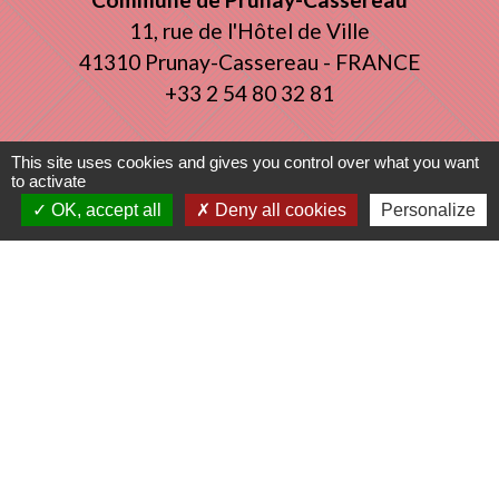
11, rue de l'Hôtel de Ville
41310 Prunay-Cassereau - FRANCE
+33 2 54 80 32 81
Liens intercommunalité
This site uses cookies and gives you control over what you want
to activate
OK, accept all
Deny all cookies
Personalize
TERRITOIRES VENDOMOIS
CULTURE 41
MÉDIATHÈQUE DE SELOMNES
MISSION LOCALE DU VENDOMOIS
PILOTE 41
Mentions légales
-
Politique de confidentialité
-
Accessibilité
-
Plan du site
-