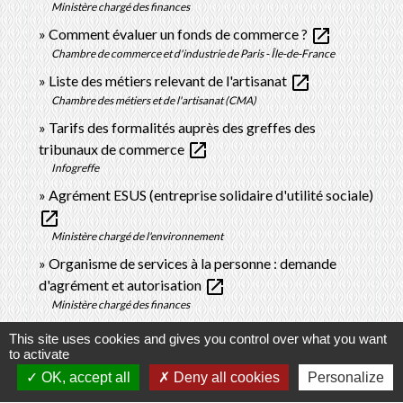
Ministère chargé des finances
open_in_new
Comment évaluer un fonds de commerce ?
Chambre de commerce et d'industrie de Paris - Île-de-France
open_in_new
Liste des métiers relevant de l'artisanat
Chambre des métiers et de l'artisanat (CMA)
Tarifs des formalités auprès des greffes des
open_in_new
tribunaux de commerce
Infogreffe
Agrément ESUS (entreprise solidaire d'utilité sociale)
open_in_new
Ministère chargé de l'environnement
Organisme de services à la personne : demande
open_in_new
d'agrément et autorisation
Ministère chargé des finances
Qu'est-ce que la création d'entreprise en franchise ?
This site uses cookies and gives you control over what you want
open_in_new
to activate
Bpifrance Création
OK, accept all
Deny all cookies
Personalize
open_in_new
How to register a foreign company in France?