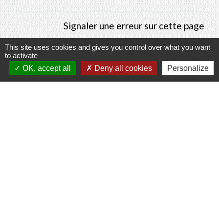
Signaler une erreur sur cette page
This site uses cookies and gives you control over what you want
to activate
OK, accept all
Deny all cookies
Personalize
Contacts
Commune de Prunay-Cassereau
11, rue de l'Hôtel de Ville
41310 Prunay-Cassereau - FRANCE
+33 2 54 80 32 81
Liens intercommunalité
TERRITOIRES VENDOMOIS
CULTURE 41