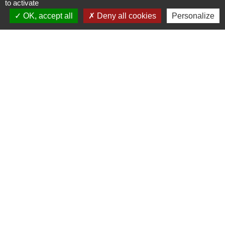
to activate
intracommunautaire à un assujetti non redevable
OK, accept all
Deny all cookies
Personalize
Modèle d'acte de constitution de société
Modèle de contrat de bail à ferme (bail rural)
Modèle-type de déclaration de confidentialité des
comptes annuels pour les micro-entrepreneurs
Signaler une erreur sur cette page
Contacts
Commune de Prunay-Cassereau
11, rue de l'Hôtel de Ville
41310 Prunay-Cassereau - FRANCE
+33 2 54 80 32 81