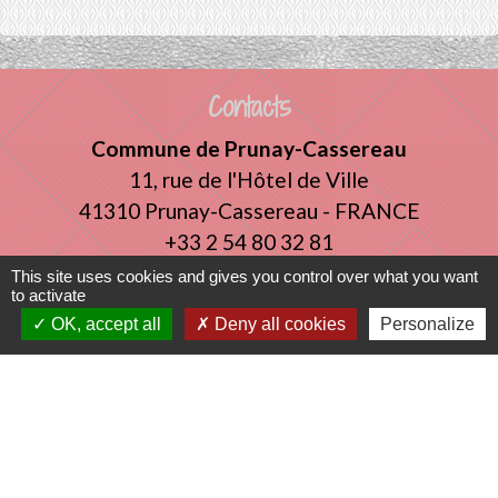
Contacts
Commune de Prunay-Cassereau
11, rue de l'Hôtel de Ville
41310 Prunay-Cassereau - FRANCE
+33 2 54 80 32 81
This site uses cookies and gives you control over what you want
to activate
Liens intercommunalité
OK, accept all
Deny all cookies
Personalize
TERRITOIRES VENDOMOIS
CULTURE 41
MÉDIATHÈQUE DE SELOMNES
MISSION LOCALE DU VENDOMOIS
PILOTE 41