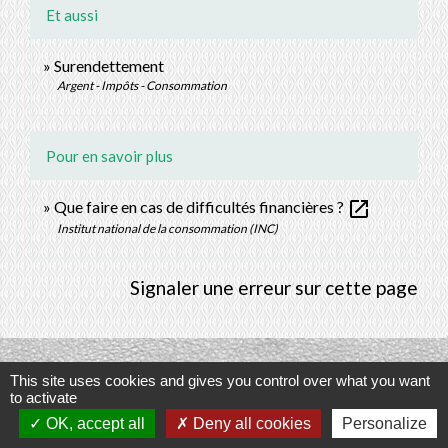
Et aussi
Surendettement
Argent - Impôts - Consommation
Pour en savoir plus
open_in_new
Que faire en cas de difficultés financières ?
Institut national de la consommation (INC)
Signaler une erreur sur cette page
This site uses cookies and gives you control over what you want
Contacts
to activate
OK, accept all
Deny all cookies
Personalize
Commune de Prunay-Cassereau